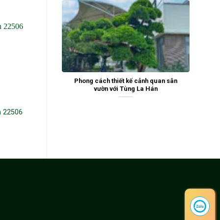
Phong cách thiết kế cảnh quan sân
vườn với Tùng La Hán
n 22506
Tùng la hán 20199
Tùng La Hán 241201