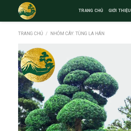
Bỏ
qua
TRANG CHỦ
GIỚI THIỆU
nội
dung
TRANG CHỦ
/
NHÓM CÂY: TÙNG LA HÁN