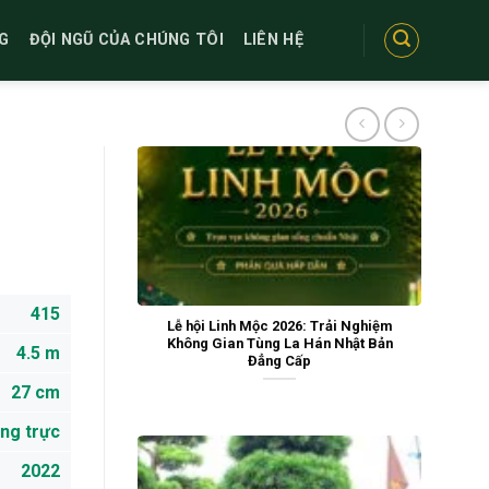
G
ĐỘI NGŨ CỦA CHÚNG TÔI
LIÊN HỆ
415
Lễ hội Linh Mộc 2026: Trải Nghiệm
Không Gian Tùng La Hán Nhật Bản
4.5 m
Đẳng Cấp
27 cm
ng trực
2022