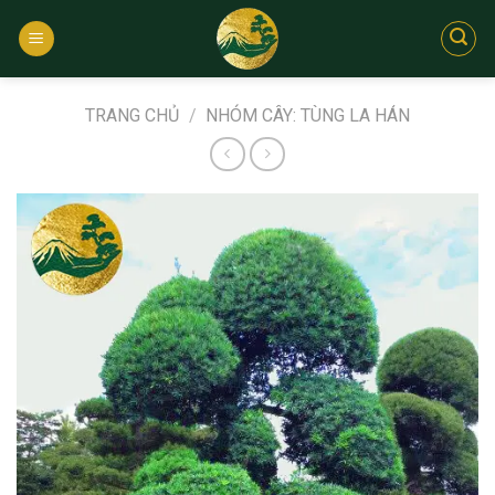
Bỏ
qua
nội
dung
TRANG CHỦ
/
NHÓM CÂY: TÙNG LA HÁN