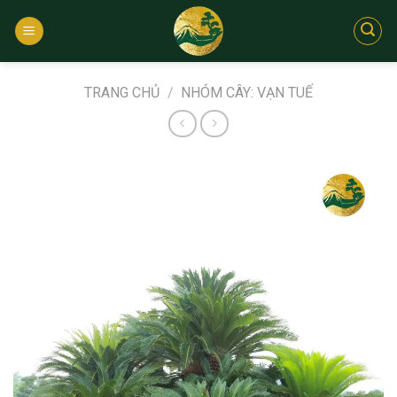
Bỏ
qua
nội
dung
TRANG CHỦ
/
NHÓM CÂY: VẠN TUẾ