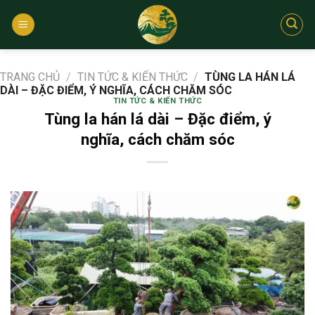
Bỏ
qua
nội
dung
TRANG CHỦ
/
TIN TỨC & KIẾN THỨC
/
TÙNG LA HÁN LÁ
DÀI – ĐẶC ĐIỂM, Ý NGHĨA, CÁCH CHĂM SÓC
TIN TỨC & KIẾN THỨC
Tùng la hán lá dài – Đặc điểm, ý
nghĩa, cách chăm sóc