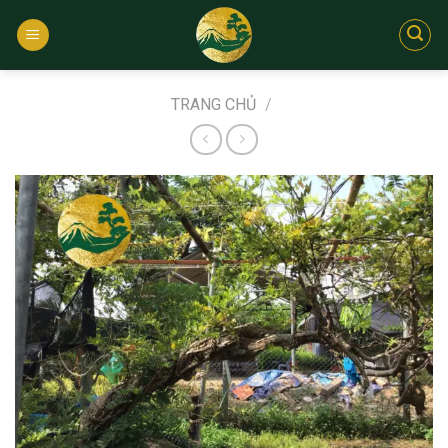
Bỏ
qua
nội
dung
TRANG CHỦ
/