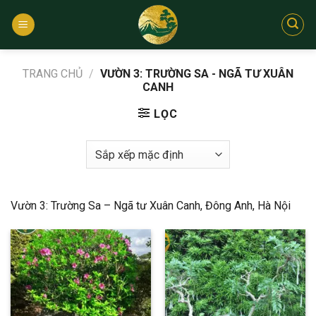
Bỏ
qua
nội
dung
TRANG CHỦ
/
VƯỜN 3: TRƯỜNG SA - NGÃ TƯ XUÂN
CANH
LỌC
Vườn 3: Trường Sa – Ngã tư Xuân Canh, Đông Anh, Hà Nội