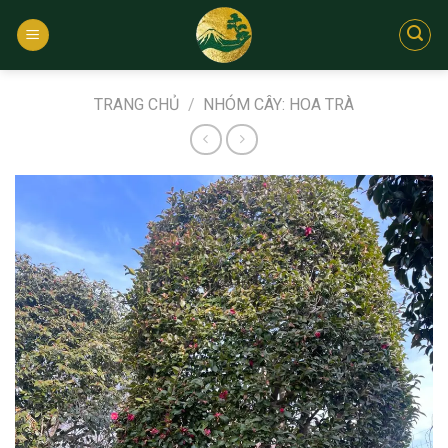
Bỏ
qua
nội
dung
TRANG CHỦ
/
NHÓM CÂY: HOA TRÀ