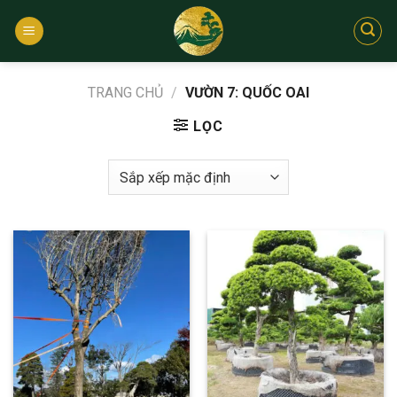
Bỏ
qua
nội
dung
TRANG CHỦ
/
VƯỜN 7: QUỐC OAI
LỌC