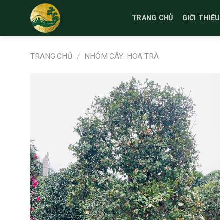
Bỏ
qua
TRANG CHỦ
GIỚI THIỆU
nội
dung
TRANG CHỦ
/
NHÓM CÂY: HOA TRÀ