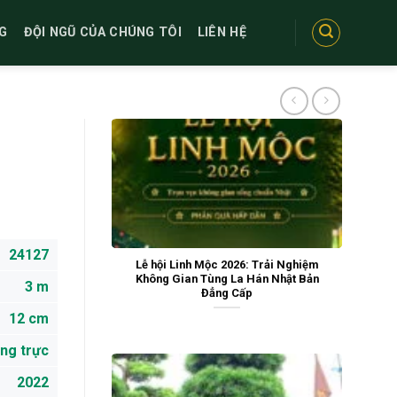
G
ĐỘI NGŨ CỦA CHÚNG TÔI
LIÊN HỆ
24127
Lễ hội Linh Mộc 2026: Trải Nghiệm
Không Gian Tùng La Hán Nhật Bản
3 m
Đẳng Cấp
12 cm
ng trực
2022