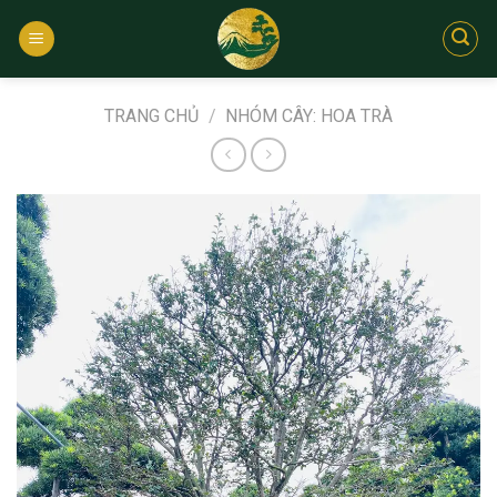
Bỏ
qua
nội
dung
TRANG CHỦ
/
NHÓM CÂY: HOA TRÀ