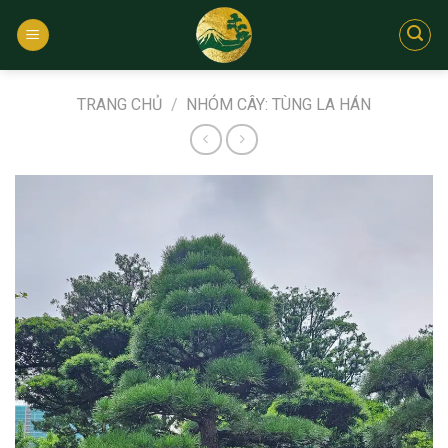
Bỏ
qua
nội
dung
TRANG CHỦ
/
NHÓM CÂY: TÙNG LA HÁN