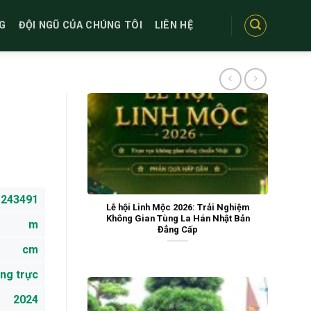
G
ĐỘI NGŨ CỦA CHÚNG TÔI
LIÊN HỆ
243491
Lễ hội Linh Mộc 2026: Trải Nghiệm
Không Gian Tùng La Hán Nhật Bản
m
Đẳng Cấp
cm
ng trực
2024