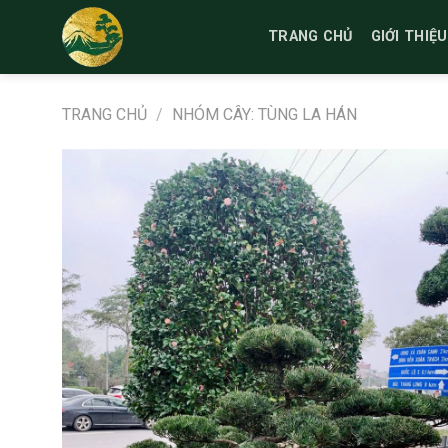
Bỏ
qua
TRANG CHỦ
GIỚI THIỆU
nội
dung
TRANG CHỦ
/
NHÓM CÂY: TÙNG LA HÁN