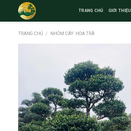
Bỏ
qua
TRANG CHỦ
GIỚI THIỆU
nội
dung
TRANG CHỦ
/
NHÓM CÂY: HOA TRÀ