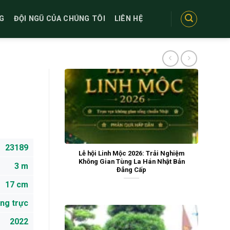
G
ĐỘI NGŨ CỦA CHÚNG TÔI
LIÊN HỆ
23189
Lễ hội Linh Mộc 2026: Trải Nghiệm
Không Gian Tùng La Hán Nhật Bản
3 m
Đẳng Cấp
17 cm
ng trực
2022