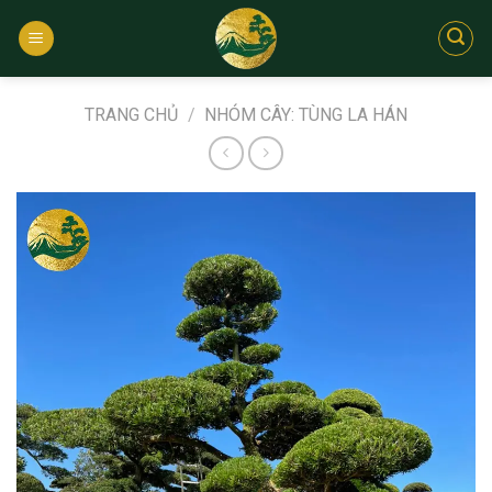
Bỏ
qua
nội
dung
TRANG CHỦ
/
NHÓM CÂY: TÙNG LA HÁN