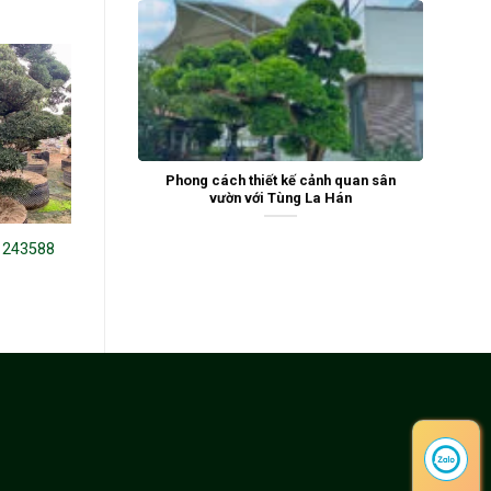
Phong cách thiết kế cảnh quan sân
vườn với Tùng La Hán
 243588
Tùng La Hán 22290
Tùng la hán new294