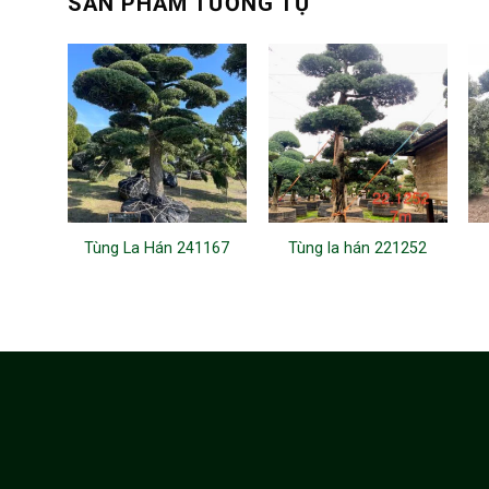
SẢN PHẨM TƯƠNG TỰ
Tùng La Hán 241167
Tùng la hán 221252