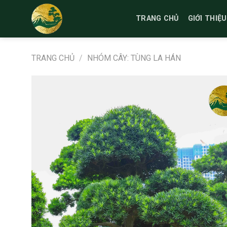
Bỏ
qua
TRANG CHỦ
GIỚI THIỆU
nội
dung
TRANG CHỦ
/
NHÓM CÂY: TÙNG LA HÁN