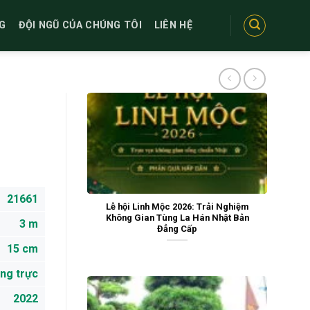
G
ĐỘI NGŨ CỦA CHÚNG TÔI
LIÊN HỆ
21661
Lễ hội Linh Mộc 2026: Trải Nghiệm
Không Gian Tùng La Hán Nhật Bản
3 m
Đẳng Cấp
15 cm
ng trực
2022