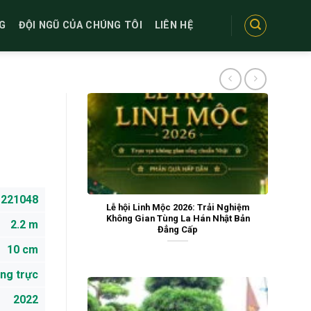
G
ĐỘI NGŨ CỦA CHÚNG TÔI
LIÊN HỆ
221048
Lễ hội Linh Mộc 2026: Trải Nghiệm
Không Gian Tùng La Hán Nhật Bản
2.2 m
Đẳng Cấp
10 cm
ng trực
2022