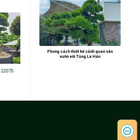
Phong cách thiết kế cảnh quan sân
vườn với Tùng La Hán
n 22075
Tùng La Hán 242264
Tùng la hán 22492