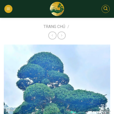
Bỏ
qua
nội
dung
TRANG CHỦ
/