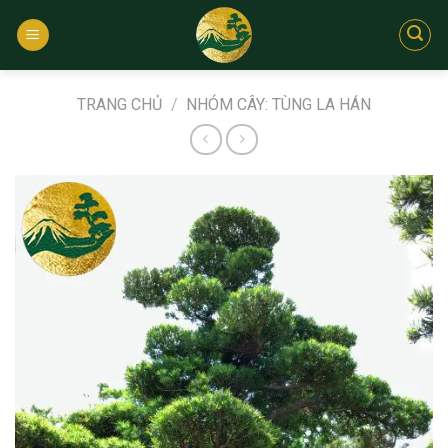
Bỏ
qua
nội
dung
TRANG CHỦ
/
NHÓM CÂY: TÙNG LA HÁN