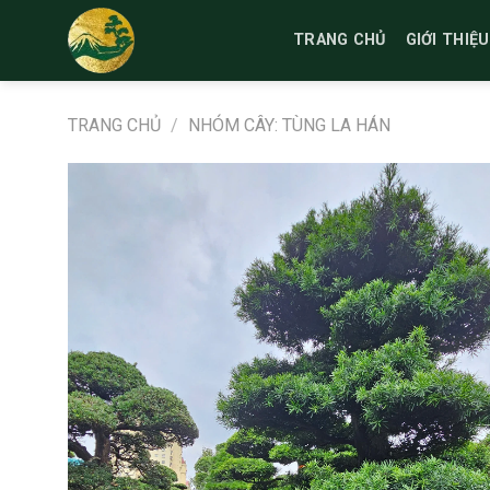
Bỏ
qua
TRANG CHỦ
GIỚI THIỆU
nội
dung
TRANG CHỦ
/
NHÓM CÂY: TÙNG LA HÁN