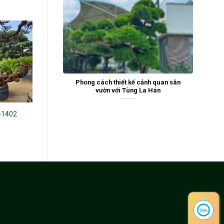
Phong cách thiết kế cảnh quan sân
vườn với Tùng La Hán
41402
Tùng La Hán 241220
Tùng La Hán 242686