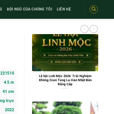
G
ĐỘI NGŨ CỦA CHÚNG TÔI
LIÊN HỆ
221510
Lễ hội Linh Mộc 2026: Trải Nghiệm
Không Gian Tùng La Hán Nhật Bản
4.5 m
Đẳng Cấp
41 cm
ng trực
2022