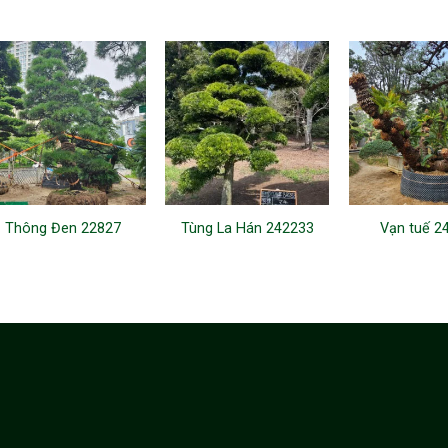
Thông Đen 22827
Tùng La Hán 242233
Vạn tuế 2