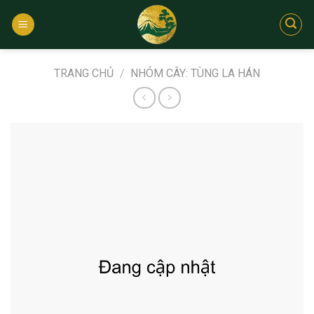
Bỏ
qua
nội
dung
TRANG CHỦ
/
NHÓM CÂY: TÙNG LA HÁN