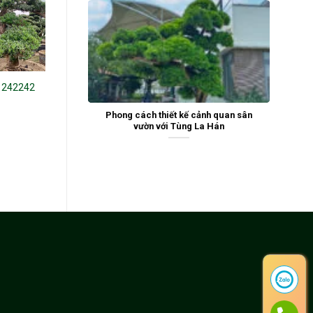
 242242
Tùng la hán 19303
Tùng La Hán 241611
Phong cách thiết kế cảnh quan sân
vườn với Tùng La Hán