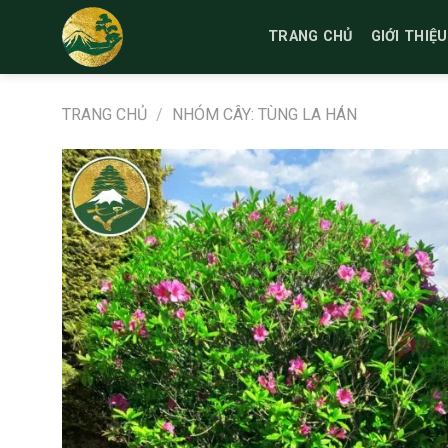
Bỏ
qua
TRANG CHỦ
GIỚI THIỆU
nội
dung
TRANG CHỦ
/
NHÓM CÂY: TÙNG LA HÁN