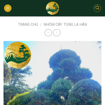
Bỏ
qua
nội
dung
TRANG CHỦ
/
NHÓM CÂY: TÙNG LA HÁN