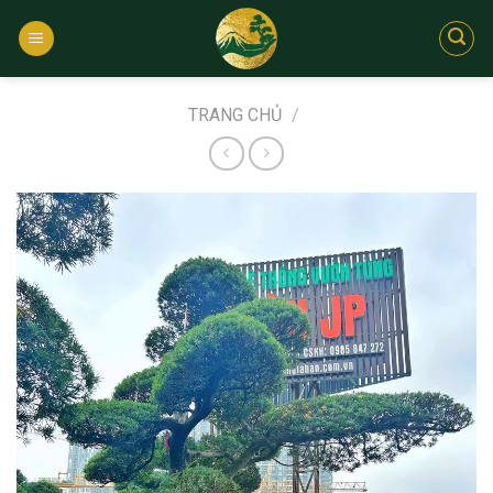
Bỏ
qua
nội
dung
TRANG CHỦ
/