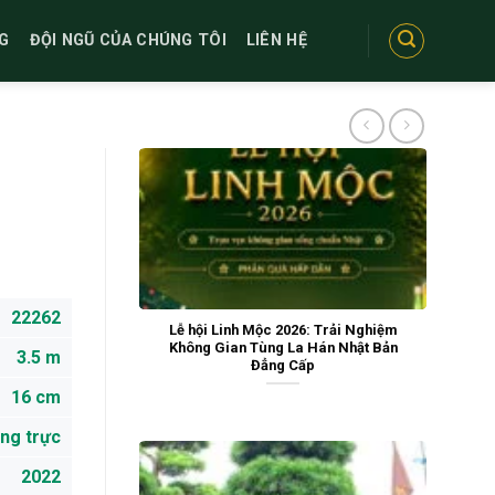
G
ĐỘI NGŨ CỦA CHÚNG TÔI
LIÊN HỆ
22262
Lễ hội Linh Mộc 2026: Trải Nghiệm
Không Gian Tùng La Hán Nhật Bản
3.5 m
Đẳng Cấp
16 cm
ng trực
2022