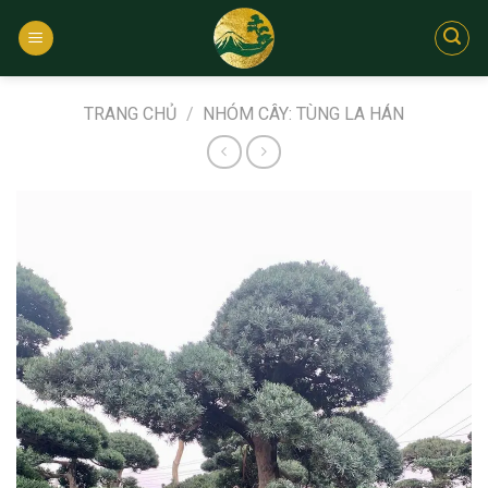
Bỏ
qua
nội
dung
TRANG CHỦ
/
NHÓM CÂY: TÙNG LA HÁN