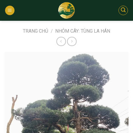
Bỏ
qua
nội
dung
TRANG CHỦ
/
NHÓM CÂY: TÙNG LA HÁN