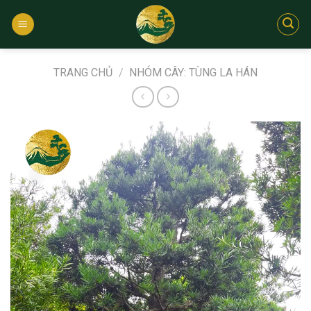
Bỏ
qua
nội
dung
TRANG CHỦ
/
NHÓM CÂY: TÙNG LA HÁN