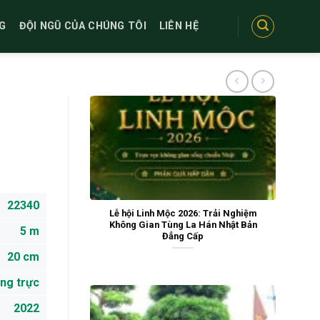
G
ĐỘI NGŨ CỦA CHÚNG TÔI
LIÊN HỆ
22340
Lễ hội Linh Mộc 2026: Trải Nghiệm
Không Gian Tùng La Hán Nhật Bản
5 m
Đẳng Cấp
20 cm
ng trực
2022