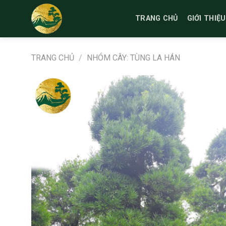
Bỏ
qua
TRANG CHỦ
GIỚI THIỆU
nội
dung
TRANG CHỦ
/
NHÓM CÂY: TÙNG LA HÁN