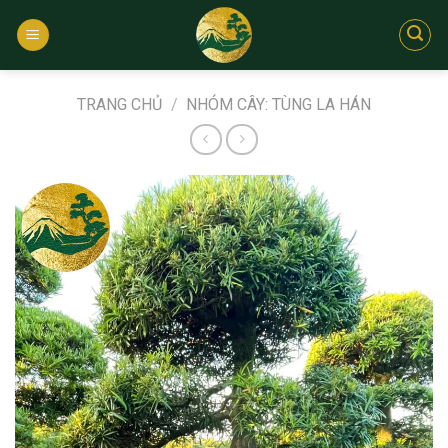
Bỏ
qua
nội
dung
TRANG CHỦ
/
NHÓM CÂY: TÙNG LA HÁN