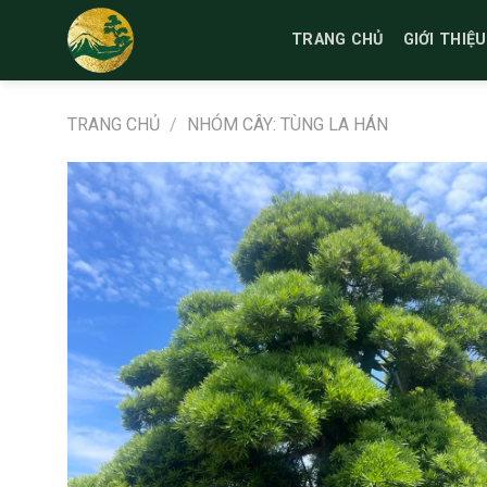
Bỏ
qua
TRANG CHỦ
GIỚI THIỆU
nội
dung
TRANG CHỦ
/
NHÓM CÂY: TÙNG LA HÁN