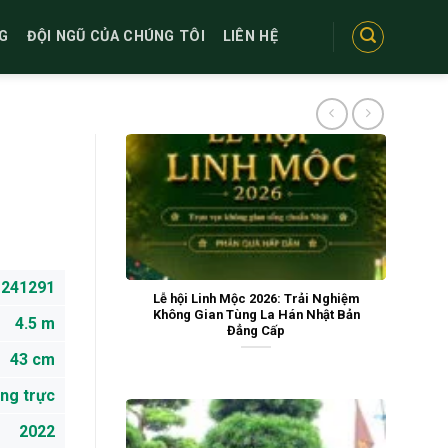
G
ĐỘI NGŨ CỦA CHÚNG TÔI
LIÊN HỆ
241291
Lễ hội Linh Mộc 2026: Trải Nghiệm
Không Gian Tùng La Hán Nhật Bản
4.5 m
Đẳng Cấp
43 cm
ng trực
2022