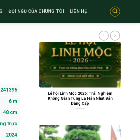
G
ĐỘI NGŨ CỦA CHÚNG TÔI
LIÊN HỆ
241396
Lễ hội Linh Mộc 2026: Trải Nghiệm
Không Gian Tùng La Hán Nhật Bản
6 m
Đẳng Cấp
48 cm
ng trực
2024