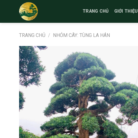
Bỏ
qua
TRANG CHỦ
GIỚI THIỆU
nội
dung
TRANG CHỦ
/
NHÓM CÂY: TÙNG LA HÁN