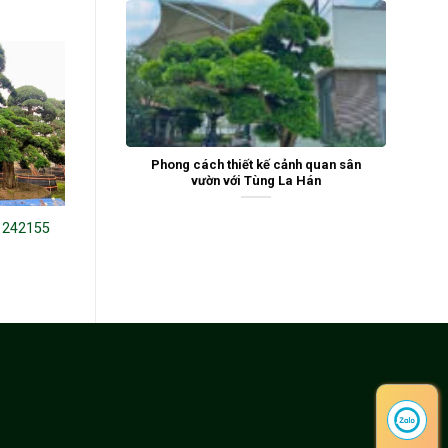
Phong cách thiết kế cảnh quan sân
vườn với Tùng La Hán
 242155
Tùng La Hán 21110
Tùng la hán 21488