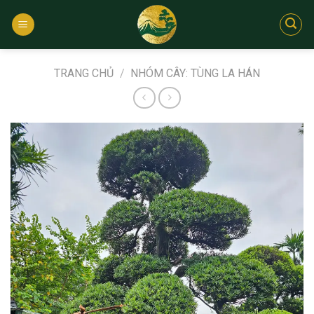
Bỏ
qua
nội
dung
TRANG CHỦ
/
NHÓM CÂY: TÙNG LA HÁN