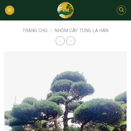
Bỏ
qua
nội
dung
TRANG CHỦ
/
NHÓM CÂY: TÙNG LA HÁN