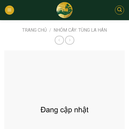
Bỏ
qua
nội
dung
TRANG CHỦ
/
NHÓM CÂY: TÙNG LA HÁN