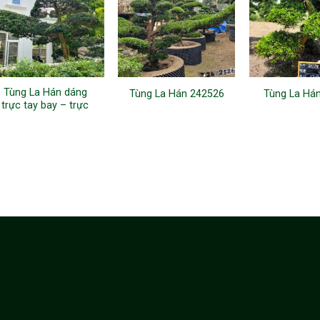
Tùng La Hán dáng
Tùng La Hán 242526
Tùng La Há
trực tay bay – trực
huyền Nhật Bản