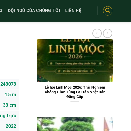
G
ĐỘI NGŨ CỦA CHÚNG TÔI
LIÊN HỆ
243073
Lễ hội Linh Mộc 2026: Trải Nghiệm
Không Gian Tùng La Hán Nhật Bản
4.5 m
Đẳng Cấp
33 cm
ng trực
2022