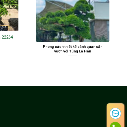
n 22264
Tùng La Hán 243588
Tùng La Hán w324
Phong cách thiết kế cảnh quan sân
vườn với Tùng La Hán