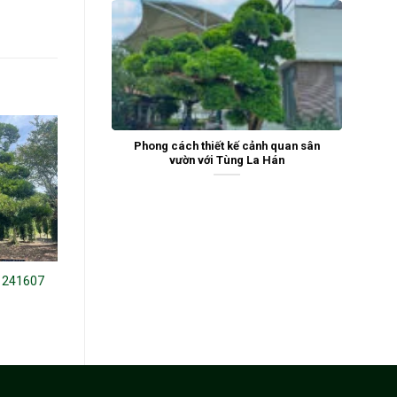
Phong cách thiết kế cảnh quan sân
vườn với Tùng La Hán
 241607
Tùng la hán 20191
Đỗ Quyên 24438