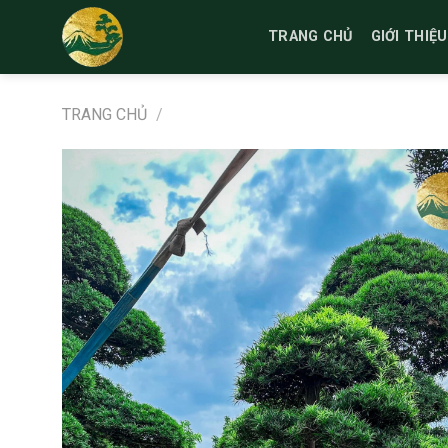
Bỏ
qua
TRANG CHỦ
GIỚI THIỆU
nội
dung
TRANG CHỦ
/