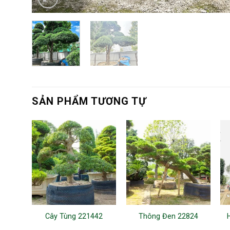
SẢN PHẨM TƯƠNG TỰ
Cây Tùng 221442
Thông Đen 22824