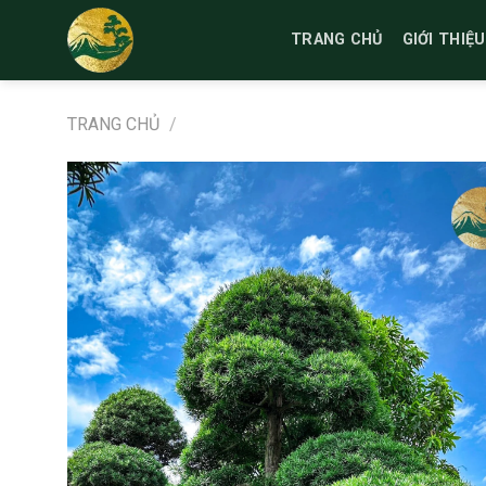
Bỏ
qua
TRANG CHỦ
GIỚI THIỆU
nội
dung
TRANG CHỦ
/