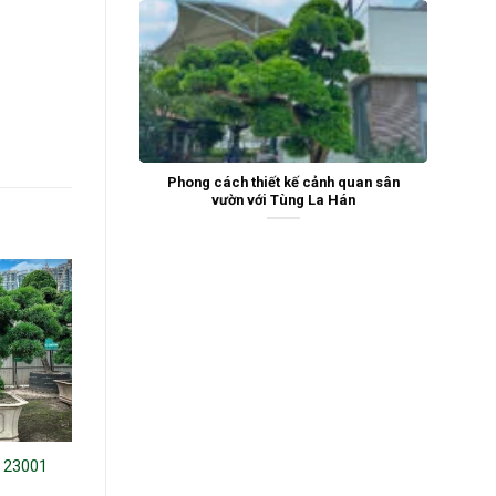
Phong cách thiết kế cảnh quan sân
vườn với Tùng La Hán
n 23001
Tùng la hán 19121
Tùng la hán 221072