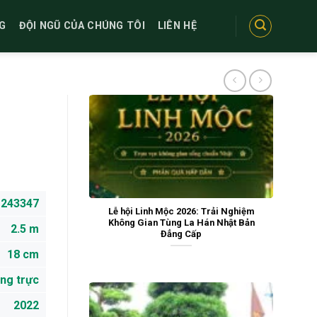
G
ĐỘI NGŨ CỦA CHÚNG TÔI
LIÊN HỆ
243347
Lễ hội Linh Mộc 2026: Trải Nghiệm
Không Gian Tùng La Hán Nhật Bản
2.5 m
Đẳng Cấp
18 cm
ng trực
2022