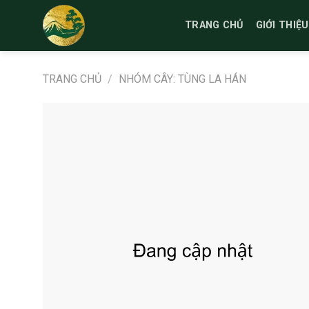
Bỏ
qua
TRANG CHỦ
GIỚI THIỆU
nội
dung
TRANG CHỦ
/
NHÓM CÂY: TÙNG LA HÁN