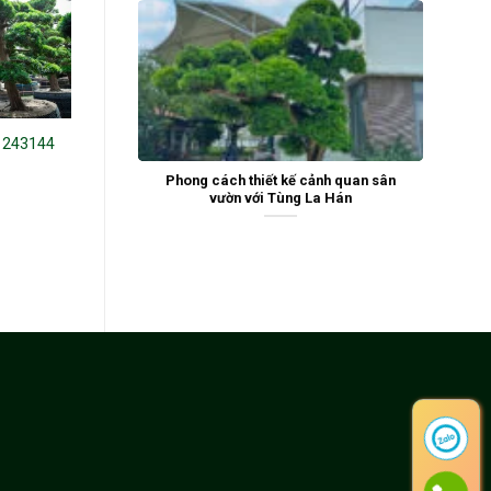
 243144
Tùng La Hán 242291
Tùng La Hán 19191
Phong cách thiết kế cảnh quan sân
vườn với Tùng La Hán