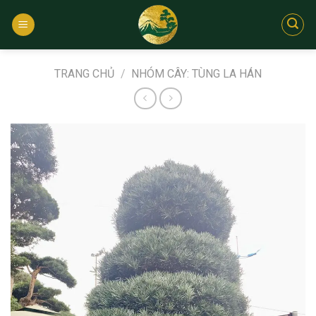
Bỏ
qua
nội
dung
TRANG CHỦ
/
NHÓM CÂY: TÙNG LA HÁN