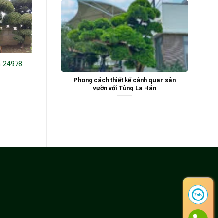
n 24978
Tùng La Hán 242661
Tùng La Hán 243198
Phong cách thiết kế cảnh quan sân
vườn với Tùng La Hán