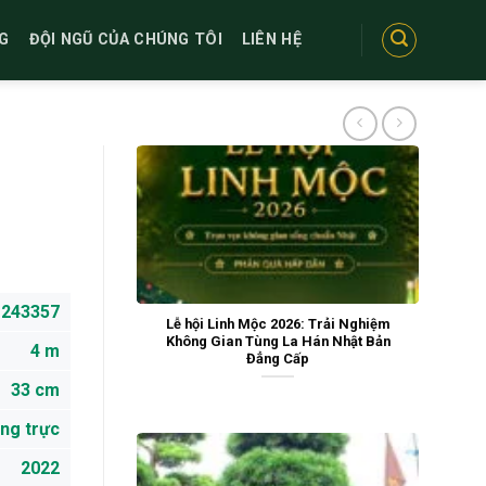
G
ĐỘI NGŨ CỦA CHÚNG TÔI
LIÊN HỆ
243357
Lễ hội Linh Mộc 2026: Trải Nghiệm
Không Gian Tùng La Hán Nhật Bản
4 m
Đẳng Cấp
33 cm
ng trực
2022