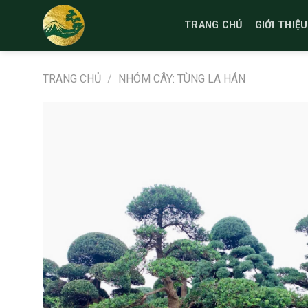
Bỏ
qua
TRANG CHỦ
GIỚI THIỆU
nội
dung
TRANG CHỦ
/
NHÓM CÂY: TÙNG LA HÁN