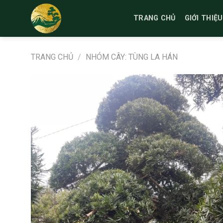
Bỏ
qua
TRANG CHỦ
GIỚI THIỆU
nội
dung
TRANG CHỦ
/
NHÓM CÂY: TÙNG LA HÁN