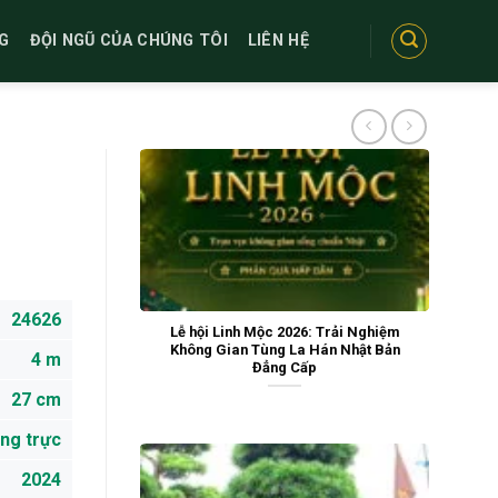
G
ĐỘI NGŨ CỦA CHÚNG TÔI
LIÊN HỆ
24626
Lễ hội Linh Mộc 2026: Trải Nghiệm
Không Gian Tùng La Hán Nhật Bản
4 m
Đẳng Cấp
27 cm
ng trực
2024