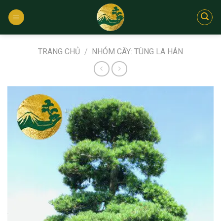
Bỏ
qua
nội
dung
TRANG CHỦ
/
NHÓM CÂY: TÙNG LA HÁN