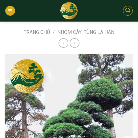
Bỏ
qua
nội
dung
TRANG CHỦ
/
NHÓM CÂY: TÙNG LA HÁN