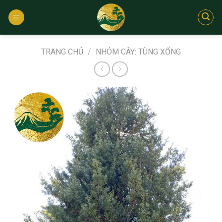
Bỏ
qua
nội
dung
TRANG CHỦ
/
NHÓM CÂY: TÙNG XỔNG