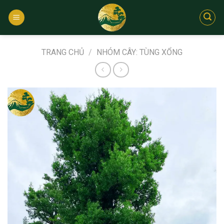
Bỏ
qua
nội
dung
TRANG CHỦ
/
NHÓM CÂY: TÙNG XỔNG