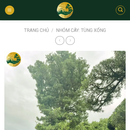
Bỏ
qua
nội
dung
TRANG CHỦ
/
NHÓM CÂY: TÙNG XỔNG