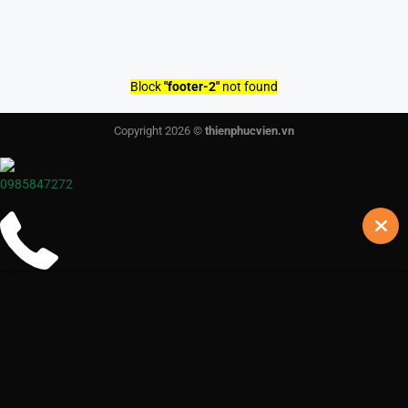
Block
"footer-2"
not found
Copyright 2026 ©
thienphucvien.vn
0985847272