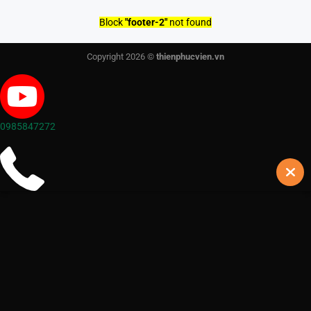
Block
"footer-2"
not found
Copyright 2026 ©
thienphucvien.vn
0985847272