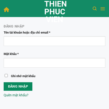
THIEN
Bỏ
qua
PHUC
nội
VIEN
dung
ĐĂNG NHẬP
Bắt
Tên tài khoản hoặc địa chỉ email
*
buộc
Bắt
Mật khẩu
*
buộc
Ghi nhớ mật khẩu
ĐĂNG NHẬP
Quên mật khẩu?