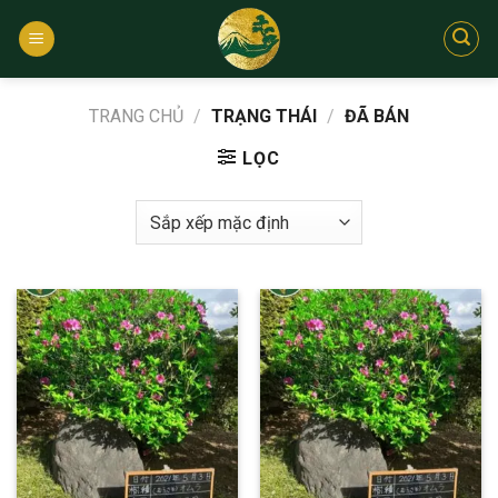
Bỏ
qua
nội
dung
TRANG CHỦ
/
TRẠNG THÁI
/
ĐÃ BÁN
LỌC