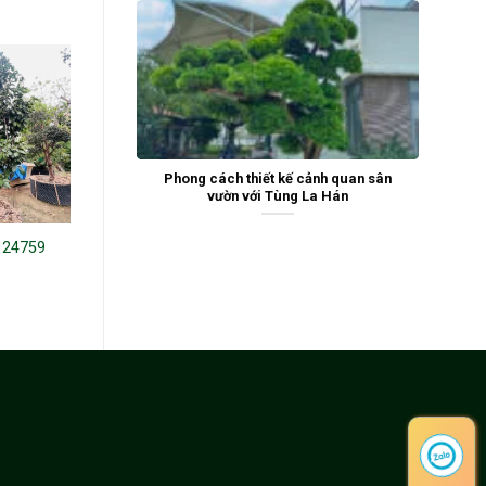
Phong cách thiết kế cảnh quan sân
vườn với Tùng La Hán
 24759
Hoa trà 243285
Hoa Trà Hồng 221409