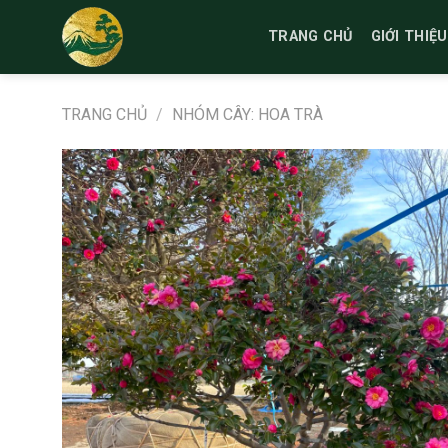
Bỏ
qua
TRANG CHỦ
GIỚI THIỆU
nội
dung
TRANG CHỦ
/
NHÓM CÂY: HOA TRÀ