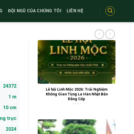
G
ĐỘI NGŨ CỦA CHÚNG TÔI
LIÊN HỆ
24372
Lễ hội Linh Mộc 2026: Trải Nghiệm
Không Gian Tùng La Hán Nhật Bản
1 m
Đẳng Cấp
10 cm
ng trực
2024